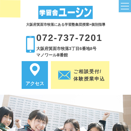
大阪府箕面市牧落にある学習塾集団授業×個別指導
トップページ
072-737-7201
授業関連
大阪府箕面市牧落3丁目6番地8号
小学部コース
マノワールⅢ番館
中学部コース
ご相談受付/
小学英語は塾で補強
体験授業申込
アクセス
子どもの英語力を伸ばすために
小学生の塾通いは必要？3つのポイント
全科目の成績UPにつながる読解力
高校受験のために塾は必要なの？