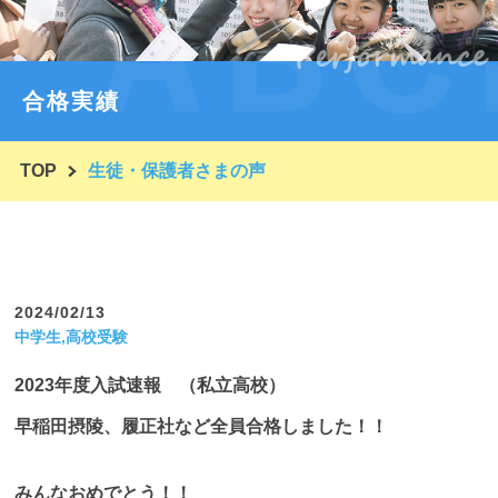
Performance
コースと入会案内
塾紹介・代表挨拶
合格実績
塾概要・ごあいさつ
TOP
生徒・保護者さまの声
ほかの塾と一味違う！ユーシンとは？
入塾の流れ・体験授業
合格実績・テスト成績等
2024/02/13
生徒と保護者さまのお声
中学生,高校受験
ブログ
2023年度入試速報 （私立高校）
早稲田摂陵、履正社など全員合格しました！！
お問い合わせ
よくあるご質問
みんなおめでとう！！