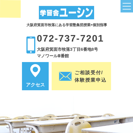
大阪府箕面市牧落にある学習塾集団授業×個別指導
トップページ
072-737-7201
授業関連
大阪府箕面市牧落3丁目6番地8号
小学部コース
マノワールⅢ番館
中学部コース
ご相談受付/
小学英語は塾で補強
体験授業申込
アクセス
子どもの英語力を伸ばすために
小学生の塾通いは必要？3つのポイント
全科目の成績UPにつながる読解力
高校受験のために塾は必要なの？