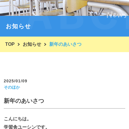
News
コースと入会案内
塾紹介・代表挨拶
お知らせ
塾概要・ごあいさつ
TOP
お知らせ
新年のあいさつ
ほかの塾と一味違う！ユーシンとは？
入塾の流れ・体験授業
合格実績・テスト成績等
2025/01/09
生徒と保護者さまのお声
そのほか
ブログ
新年のあいさつ
お問い合わせ
こんにちは。
よくあるご質問
学習舎ユーシンです。