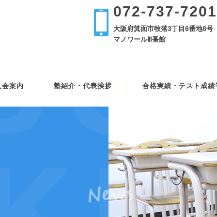
072-737-7201
大阪府箕面市牧落3丁目6番地8号
マノワールⅢ番館
入会案内
塾紹介・代表挨拶
合格実績・テスト成績
News