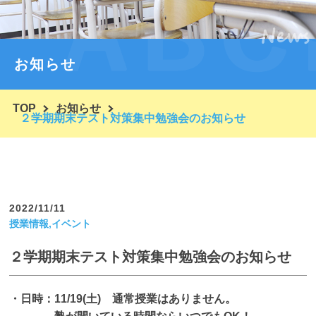
News
コースと入会案内
塾紹介・代表挨拶
お知らせ
塾概要・ごあいさつ
TOP
お知らせ
ほかの塾と一味違う！ユーシンとは？
２学期期末テスト対策集中勉強会のお知らせ
入塾の流れ・体験授業
合格実績・テスト成績等
生徒と保護者さまのお声
2022/11/11
授業情報,イベント
ブログ
２学期期末テスト対策集中勉強会のお知らせ
お問い合わせ
・日時：11/19(土) 通常授業はありません。
よくあるご質問