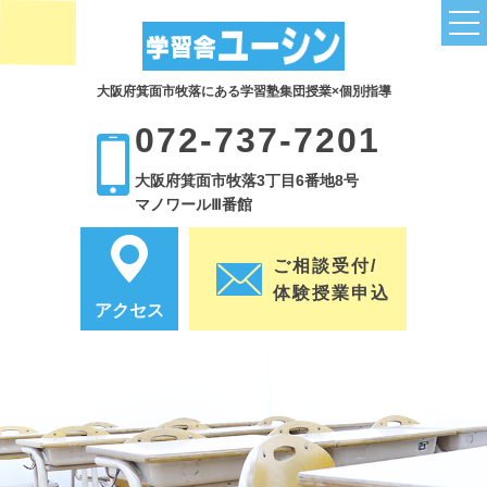
大阪府箕面市牧落にある学習塾集団授業×個別指導
トップページ
072-737-7201
授業関連
大阪府箕面市牧落3丁目6番地8号
小学部コース
マノワールⅢ番館
中学部コース
ご相談受付/
小学英語は塾で補強
体験授業申込
アクセス
子どもの英語力を伸ばすために
小学生の塾通いは必要？3つのポイント
全科目の成績UPにつながる読解力
高校受験のために塾は必要なの？