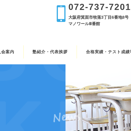
072-737-7201
大阪府箕面市牧落3丁目6番地8号
マノワールⅢ番館
入会案内
塾紹介・代表挨拶
合格実績・テスト成績
News