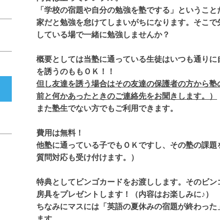
「学校の宿題や自分の勉強を塾でする」ということ
家だと勉強を怠けてしまいがちになります。そこで
している場で一緒に勉強しませんか？
概要としては当塾に通っている生徒はいつも通りに
を誘うのももＯＫ！！
但し友達を誘う場合はその友達の保護者の方から塾
前と何かあったときのご連絡先をお聞きします。）
また塾生でない方でもご利用できます。
費用は無料！
他塾に通っている子でもＯＫですし、その塾の課題
質問対応も受け付けます。）
特典としてビンゴカードをお渡しします。そのビン
房具をプレゼントします！（内容はお楽しみに♪）
ちなみにマスには「英語の夏休みの宿題が終わった
ます。