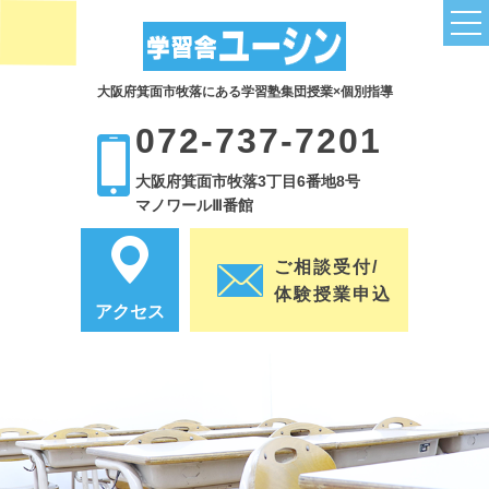
大阪府箕面市牧落にある学習塾集団授業×個別指導
トップページ
072-737-7201
授業関連
大阪府箕面市牧落3丁目6番地8号
小学部コース
マノワールⅢ番館
中学部コース
ご相談受付/
小学英語は塾で補強
体験授業申込
アクセス
子どもの英語力を伸ばすために
小学生の塾通いは必要？3つのポイント
全科目の成績UPにつながる読解力
高校受験のために塾は必要なの？