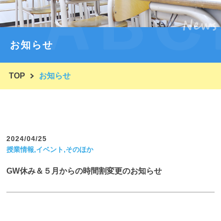
News
コースと入会案内
塾紹介・代表挨拶
お知らせ
塾概要・ごあいさつ
TOP
お知らせ
ほかの塾と一味違う！ユーシンとは？
入塾の流れ・体験授業
合格実績・テスト成績等
2024/04/25
生徒と保護者さまのお声
授業情報,イベント,そのほか
ブログ
GW休み＆５月からの時間割変更のお知らせ
お問い合わせ
よくあるご質問