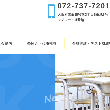
072-737-7201
大阪府箕面市牧落3丁目6番地8号
マノワールⅢ番館
入会案内
塾紹介・代表挨拶
合格実績・テスト成績
News