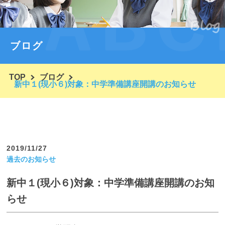
Blog
コースと入会案内
塾紹介・代表挨拶
ブログ
塾概要・ごあいさつ
TOP
ブログ
ほかの塾と一味違う！ユーシンとは？
新中１(現小６)対象：中学準備講座開講のお知らせ
入塾の流れ・体験授業
合格実績・テスト成績等
生徒と保護者さまのお声
2019/11/27
過去のお知らせ
ブログ
新中１(現小６)対象：中学準備講座開講のお知
お問い合わせ
らせ
よくあるご質問