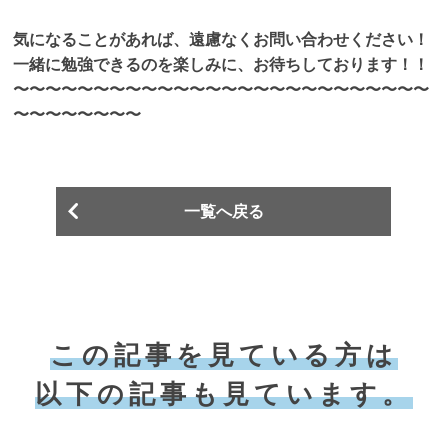
気になることがあれば、遠慮なくお問い合わせください！
一緒に勉強できるのを楽しみに、お待ちしております！！
〜〜〜〜〜〜〜〜〜〜〜〜〜〜〜〜〜〜〜〜〜〜〜〜〜〜
〜〜〜〜〜〜〜〜
一覧へ戻る
こ
の
記
事
を
見
て
い
る
方
は
以
下
の
記
事
も
見
て
い
ま
す
。