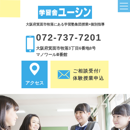
大阪府箕面市牧落にある学習塾集団授業×個別指導
トップページ
072-737-7201
授業関連
大阪府箕面市牧落3丁目6番地8号
小学部コース
マノワールⅢ番館
中学部コース
ご相談受付/
小学英語は塾で補強
体験授業申込
アクセス
子どもの英語力を伸ばすために
小学生の塾通いは必要？3つのポイント
全科目の成績UPにつながる読解力
高校受験のために塾は必要なの？