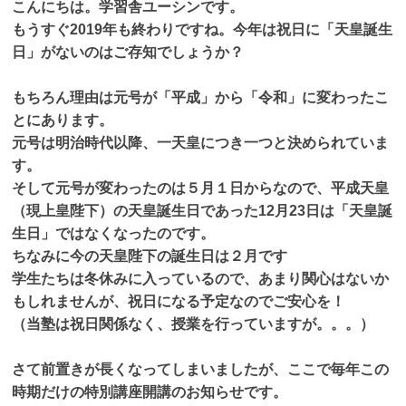
こんにちは。学習舎ユーシンです。
お知らせ
もうすぐ2019年も終わりですね。今年は祝日に「天皇誕生
日」がないのはご存知でしょうか？
もちろん理由は元号が「平成」から「令和」に変わったこ
とにあります。
元号は明治時代以降、一天皇につき一つと決められていま
す。
そして元号が変わったのは５月１日からなので、平成天皇
（現上皇陛下）の天皇誕生日であった12月23日は「天皇誕
生日」ではなくなったのです。
ちなみに今の天皇陛下の誕生日は２月です
学生たちは冬休みに入っているので、あまり関心はないか
もしれませんが、祝日になる予定なのでご安心を！
（当塾は祝日関係なく、授業を行っていますが。。。）
さて前置きが長くなってしまいましたが、ここで毎年この
時期だけの特別講座開講のお知らせです。